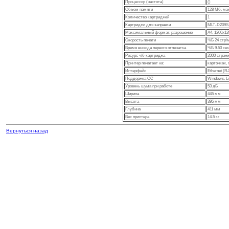
Процессор (частота)
()
Объем памяти
128 Мб, ма
Количество картриджей
1
Картриджи для заправки
MLT-D209S,
Максимальный формат, разрешение
A4, 1200x12
Скорость печати
Ч/Б 24 стр/
Время выхода первого отпечатка
Ч/Б 9.50 се
Ресурс ч/б картриджа
2000 стран
Принтер печатает на:
карточках, 
Интерфейс
Ethernet (R
Поддержка ОС
Windows, L
Уровень шума при работе
53 дБ
Ширина
445 мм
Высота
395 мм
Глубина
411 мм
Вес принтера
14.5 кг
Вернуться назад