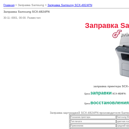
Главная
> Заправка Samsung >
Заправка Samsung SCX-4824FN
Заправка Samsung SCX-4824FN
30-11--0001, 00:00. Разместил:
Заправка S
заправка принтера SCX
заправки
Цена
SCX-4824FN:
восстановления
Цена
Заправка картриджей SCX-4824FN производителя Samsun
Название принтера
Samsung S
Тип печати
цветная ла
Применение
средний оф