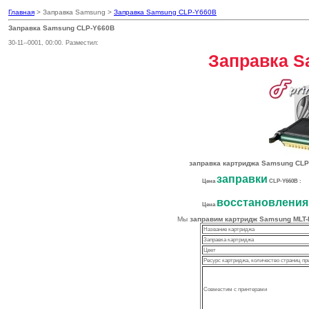
Главная
> Заправка Samsung >
Заправка Samsung CLP-Y660B
Заправка Samsung CLP-Y660B
30-11--0001, 00:00. Разместил:
Заправка S
заправка картриджа Samsung CLP
заправки
Цена
CLP-Y660B :
восстановления
Цена
Мы
заправим картридж Samsung MLT
Название картриджа
Заправка картриджа
Цвет
Ресурс картриджа, количество страниц пр
Совместим с принтерами