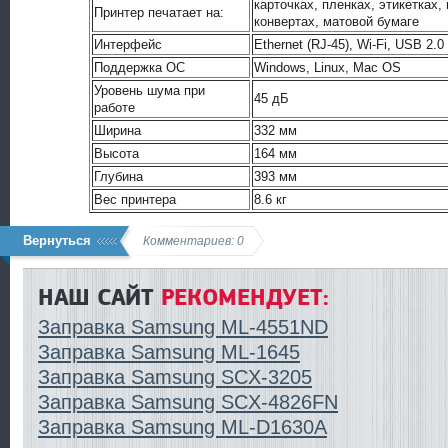
карточках, пленках, этикетках,
Принтер печатает на:
конвертах, матовой бумаге
Интерфейс
Ethernet (RJ-45), Wi-Fi, USB 2.0
Поддержка ОС
Windows, Linux, Mac OS
Уровень шума при
45 дБ
работе
Ширина
332 мм
Высота
164 мм
Глубина
393 мм
Вес принтера
8.6 кг
Вернуться
Комментариев: 0
НАШ САЙТ
РЕКОМЕНДУЕТ:
Заправка Samsung ML-4551ND
Заправка Samsung ML-1645
Заправка Samsung SCX-3205
Заправка Samsung SCX-4826FN
Заправка Samsung ML-D1630A