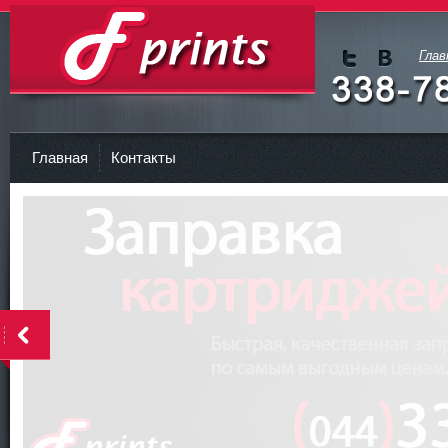
Глав
Мы в
Мы в
Twitte
vKont
Заправка картриджа Киев
r
akte
Главная
Контакты
<