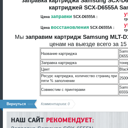
заправка картриджа Samsung SCX-D6
картриджей SCX-D6555A S
у
заправки
Цена
SCX-D6555A :
гр
у
восстановления
Цена
SCX-D6555A :
гр
Мы
заправим картридж Samsung MLT-
ценам на выезде всего за 15
Sams
Название картриджа
D65
Заправка картриджа
тоне
Цвет
Blac
Ресурс картриджа, количество страниц при
2500
пяти % заполнении
Sams
Совместим с принтерами
6555
Вернуться
Комментариев: 0
НАШ САЙТ
РЕКОМЕНДУЕТ: