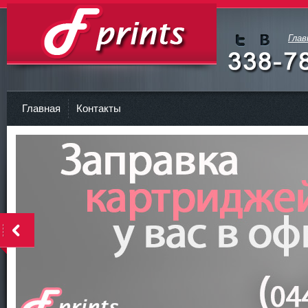
Глав
Мы в
Мы в
Twitte
vKont
Заправка картриджа Киев
r
akte
Главная
Контакты
<