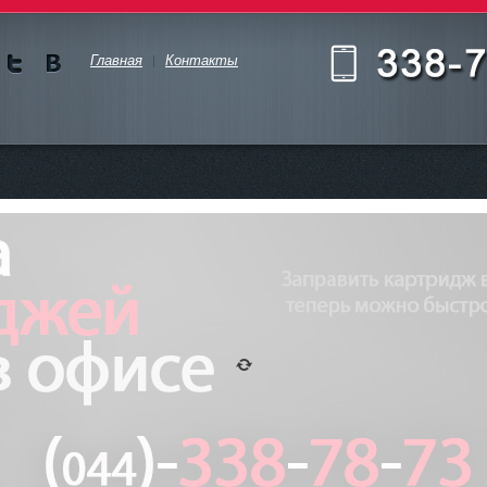
Главная
Контакты
Мы в
Мы в
Twitte
vKont
akte