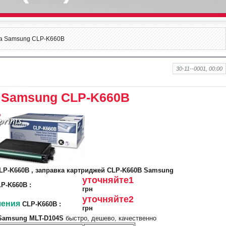
а Samsung CLP-K660B
30-11--0001, 00:00
 Samsung CLP-K660B
LP-K660B , заправка картриджей CLP-K660B Samsung
уточняйте1
P-K660B :
грн
уточняйте2
ления
CLP-K660B :
грн
 Samsung MLT-D104S
быстро, дешево, качественно