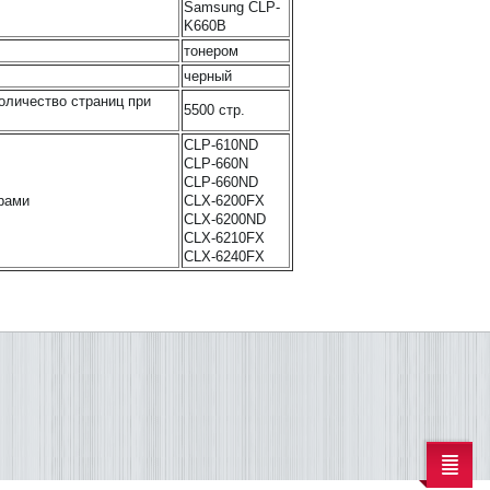
Samsung CLP-
K660B
тонером
черный
оличество страниц при
5500 стр.
CLP-610ND
CLP-660N
CLP-660ND
рами
CLX-6200FX
CLX-6200ND
CLX-6210FX
CLX-6240FX