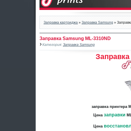
Заправка картриджа
»
Заправка Samsung
» Заправ
Заправка Samsung ML-3310ND
Категория:
Заправка Samsung
Заправка
заправка принтера 
заправки
Цена
ML
восстанов
Цена