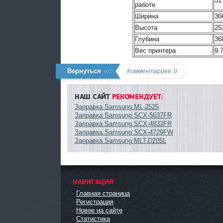
51
работе
Ширина
36
Высота
25
Глубина
36
Вес принтера
9.7
Вернуться
Комментариев: 0
НАШ САЙТ
РЕКОМЕНДУЕТ:
Заправка Samsung ML-2525
Заправка Samsung SCX-5637FR
Заправка Samsung SCX-4833FR
Заправка Samsung SCX-4729FW
Заправка Samsung MLT-D205L
НАВИГАЦИЯ
Главная страница
Регистрация
Новое на сайте
Статистика