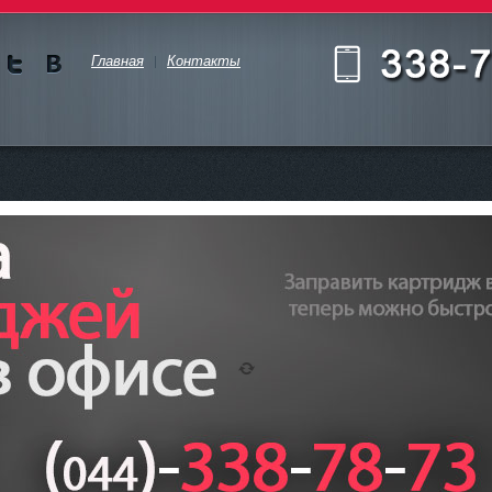
Главная
Контакты
Мы в
Мы в
Twitte
vKont
akte