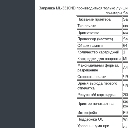
Заправка ML-3310ND производиться только лучшим
принтеры Sa
Название принтера
Sa
Тип печати
цв
Применение
ма
Процессор (частота)
Sa
Объем памяти
64
Количество картриджей
1
Картриджи для заправки
ML
Максимальный формат,
A4
разрешение
Скорость печати
Ч/
Время выхода первого
Ч/
отпечатка
Ресурс ч/б картриджа
20
ка
Принтер печатает на:
ко
Интерфейс
Et
Поддержка ОС
Wi
Уровень шума при