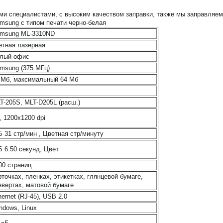
и специалистами, с высоким качеством заправки, также мы заправляем
msung с типом печати черно-белая
msung ML-3310ND
етная лазерная
лый офис
msung (375 МГц)
 Мб, максимальный 64 Мб
T-205S, MLT-D205L (расш.)
, 1200x1200 dpi
Б 31 стр/мин , Цветная стр/минуту
Б 6.50 секунд, Цвет
00 страниц
рточках, пленках, этикетках, глянцевой бумаге,
нвертах, матовой бумаге
hernet (RJ-45), USB 2.0
ndows, Linux