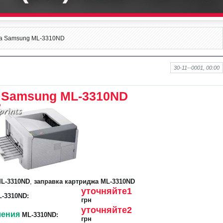
ка Samsung ML-3310ND
30-11--0001, 00:00
 Samsung ML-3310ND
ML-3310ND
,
заправка картриджа ML-3310ND
уточняйте1
-3310ND:
грн
уточняйте2
ления
ML-3310ND:
грн