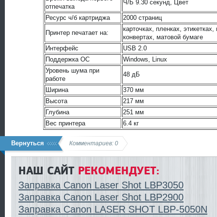
Ч/Б 9.30 секунд, Цвет
отпечатка
Ресурс ч/б картриджа
2000 страниц
карточках, пленках, этикетках,
Принтер печатает на:
конвертах, матовой бумаге
Интерфейс
USB 2.0
Поддержка ОС
Windows, Linux
Уровень шума при
48 дБ
работе
Ширина
370 мм
Высота
217 мм
Глубина
251 мм
Вес принтера
6.4 кг
Вернуться
Комментариев: 0
НАШ САЙТ
РЕКОМЕНДУЕТ:
Заправка Canon Laser Shot LBP3050
Заправка Canon Laser Shot LBP2900
Заправка Canon LASER SHOT LBP-5050N