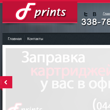
Глав
Мы в
Мы в
Twitte
vKont
Заправка картриджа Киев
r
akte
Главная
Контакты
<