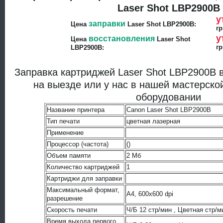
Laser Shot LBP2900B
у
заправки
Цена
Laser Shot LBP2900B:
гр
у
восстановления
Цена
Laser Shot
гр
LBP2900B:
Заправка картриджей Laser Shot LBP2900B в
на выезде или у нас в нашей мастерско
оборудовании
Название принтера
Canon Laser Shot LBP2900B
Тип печати
цветная лазерная
Применение
Процессор (частота)
()
Объем памяти
2 Мб
Количество картриджей
1
Картриджи для заправки
Максимальный формат,
A4, 600x600 dpi
разрешение
Скорость печати
Ч/Б 12 стр/мин , Цветная стр/м
Время выхода первого